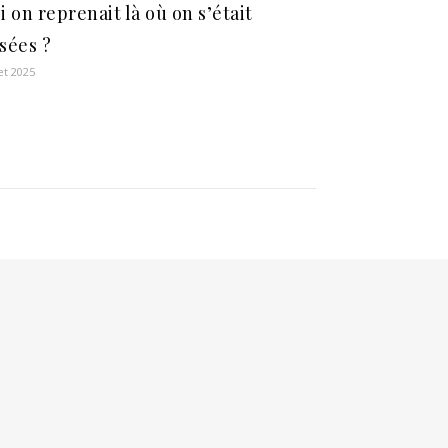
si on reprenait là où on s’était
ssées ?
let 2025