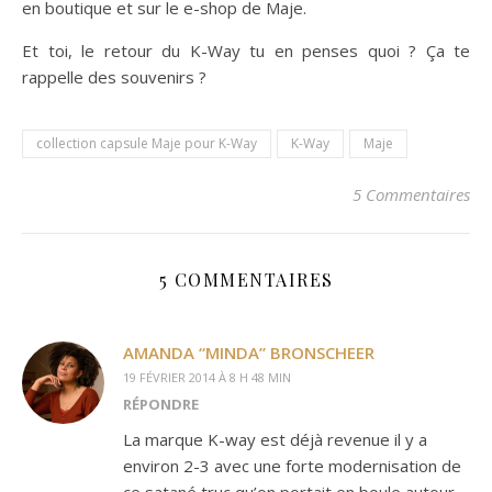
en boutique et sur le e-shop de Maje.
Et toi, le retour du K-Way tu en penses quoi ? Ça te
rappelle des souvenirs ?
collection capsule Maje pour K-Way
K-Way
Maje
5 Commentaires
5 COMMENTAIRES
AMANDA “MINDA” BRONSCHEER
19 FÉVRIER 2014 À 8 H 48 MIN
RÉPONDRE
La marque K-way est déjà revenue il y a
environ 2-3 avec une forte modernisation de
ce satané truc qu’on portait en boule autour