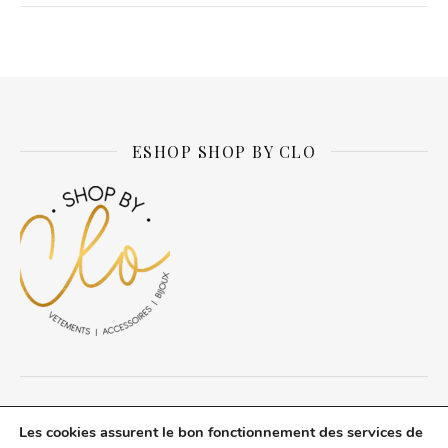
ESHOP SHOP BY CLO
© Daily about Clo 2026 tous droits réservés.
Les cookies assurent le bon fonctionnement des services de
A propos du blog
Mentions légales
Politique de confidentialité