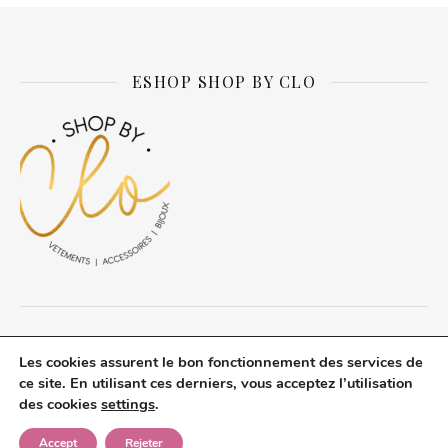
ESHOP SHOP BY CLO
© Daily about Clo 2026 tous droits réservés.
Les cookies assurent le bon fonctionnement des services de
A propos du blog
Mentions légales
Politique de confidentialité
ce site. En utilisant ces derniers, vous acceptez l’utilisation
Revue de Presse
Contact
des cookies
settings
.
Thème Ashe par
WP Royal
.
Accept
Rejeter