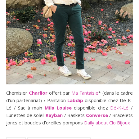
Chemisier
Charlior
offert par
Ma Fantaisie
* (dans le cadre
d’un partenariat) / Pantalon
Labdip
disponible chez Dé-K-
Lé / Sac à main
Mila Louise
disponible chez
Dé-K-Lé
/
Lunettes de soleil
Rayban
/ Baskets
Converse
/ Bracelets
joncs et boucles d’oreilles pompons
Daily about Clo Bijoux