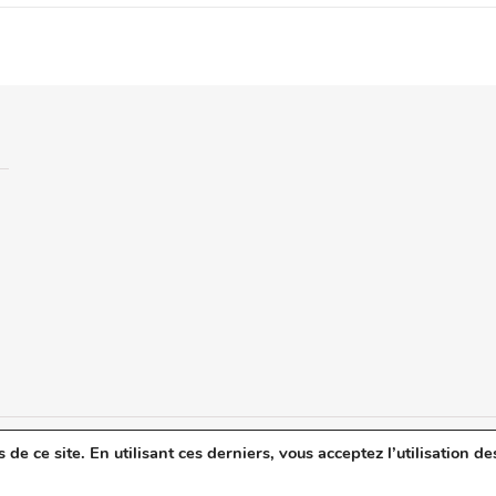
e ce site. En utilisant ces derniers, vous acceptez l’utilisation de
u blog
Mentions légales
Politique de confidentialité
Revue de Presse
C