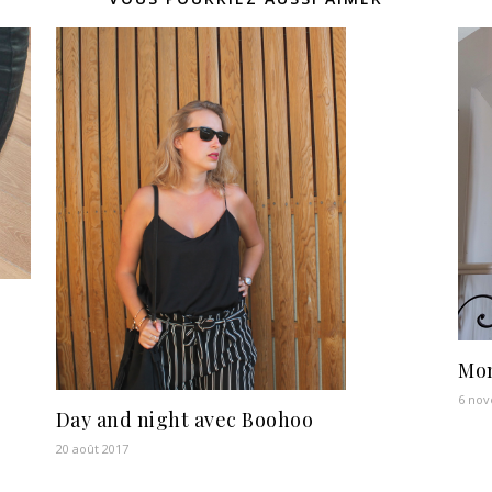
Mo
6 no
Day and night avec Boohoo
20 août 2017