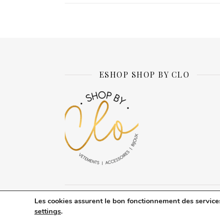
ESHOP SHOP BY CLO
Les cookies assurent le bon fonctionnement des services d
Thème Ashe par
WP Royal
.
A propos d
settings
.