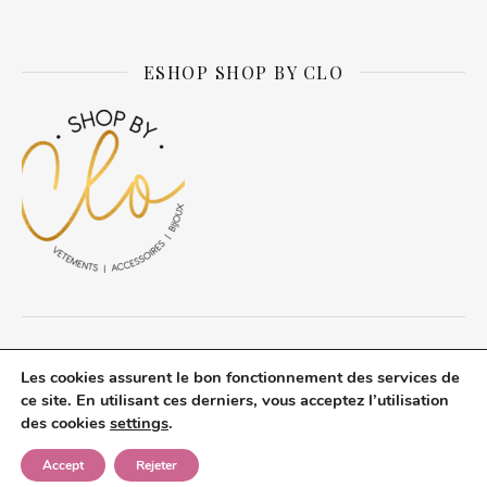
ESHOP SHOP BY CLO
© Daily about Clo 2026 tous droits réservés.
Les cookies assurent le bon fonctionnement des services de
A propos du blog
Mentions légales
Politique de confidentialité
ce site. En utilisant ces derniers, vous acceptez l’utilisation
Revue de Presse
Contact
des cookies
settings
.
Thème Ashe par
WP Royal
.
Accept
Rejeter