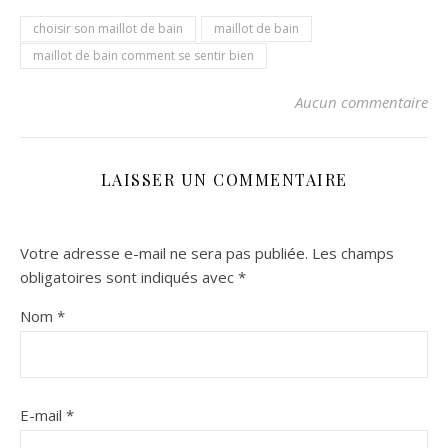
choisir son maillot de bain
maillot de bain
maillot de bain comment se sentir bien
Aucun commentaire
LAISSER UN COMMENTAIRE
Votre adresse e-mail ne sera pas publiée.
Les champs
obligatoires sont indiqués avec
*
Nom
*
E-mail
*