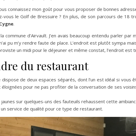
vous connaissez mon goût pour vous proposer de bonnes adresses.
z-vous le Golf de Bressuire ? En plus, de son parcours de 18 trous
 Cygne
.
 la commune d’Airvault. J’en avais beaucoup entendu parler par mo
n’ai pu m’y rendre faute de place. L’endroit est plutôt sympa mai
mproviste un midi pour le déjeuner et même constat, l’endroit est t
adre du restaurant
ne dispose de deux espaces séparés, dont l’un est idéal si vous ê
éloignées pour ne pas profiter de la conversation de ses voisin
e jaunes sur quelques-uns des fauteuils rehaussent cette ambianc
t, un service de qualité pour ce type de restaurant.