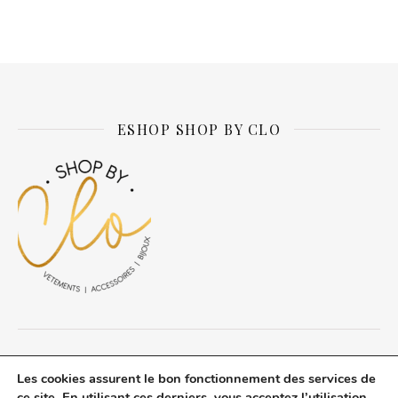
Alternative:
ESHOP SHOP BY CLO
© Daily about Clo 2026 tous droits réservés.
Les cookies assurent le bon fonctionnement des services de
A propos du blog
Mentions légales
Politique de confidentialité
ce site. En utilisant ces derniers, vous acceptez l’utilisation