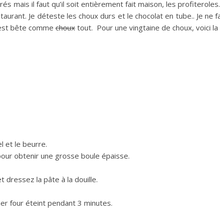
mais il faut qu’il soit entièrement fait maison, les profiteroles. 
urant. Je déteste les choux durs et le chocolat en tube.. Je ne fa
te est bête comme
choux
tout. Pour une vingtaine de choux, voici la
el et le beurre.
 pour obtenir une grosse boule épaisse.
t dressez la pâte à la douille.
her four éteint pendant 3 minutes.