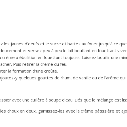
ttez les jaunes d’oeufs et le sucre et battez au fouet jusqu’à ce qu
doucement et versez peu à peu le lait bouillant en fouettant vive
a crème à ébullition en fouettant toujours. Laissez bouillir une m
acher. Puis retirer la crème du feu.
iter la formation d’une croûte.
outez-y quelques gouttes de rhum, de vanille ou de l’arôme qui 
issier avec une cuillère à soupe d’eau. Dés que le mélange est liss
es choux en deux, garnissez-les avec la crème pâtissière et ajo