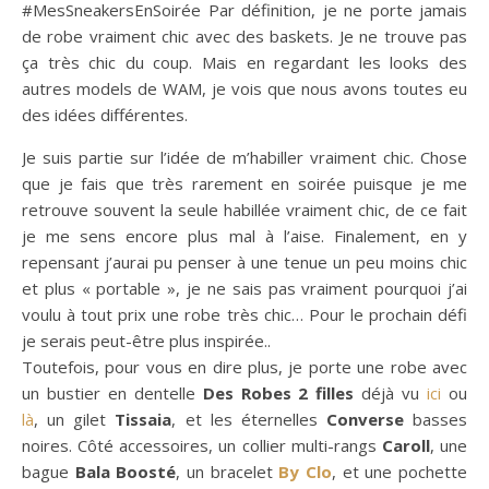
#MesSneakersEnSoirée
Par définition, je ne porte jamais
de robe vraiment chic avec des baskets. Je ne trouve pas
ça très chic du coup. Mais en regardant les looks des
autres models de WAM, je vois que nous avons toutes eu
des idées différentes.
Je suis partie sur l’idée de m’habiller vraiment chic. Chose
que je fais que très rarement en soirée puisque je me
retrouve souvent la seule habillée vraiment chic, de ce fait
je me sens encore plus mal à l’aise. Finalement, en y
repensant j’aurai pu penser à une tenue un peu moins chic
et plus « portable », je ne sais pas vraiment pourquoi j’ai
voulu à tout prix une robe très chic… Pour le prochain défi
je serais peut-être plus inspirée..
Toutefois, pour vous en dire plus, je porte une robe avec
un bustier en dentelle
Des Robes 2 filles
déjà vu
ici
ou
là
, un gilet
Tissaia
, et les éternelles
Converse
basses
noires. Côté accessoires, un collier multi-rangs
Caroll
, une
bague
Bala Boosté
, un bracelet
By Clo
, et une pochette