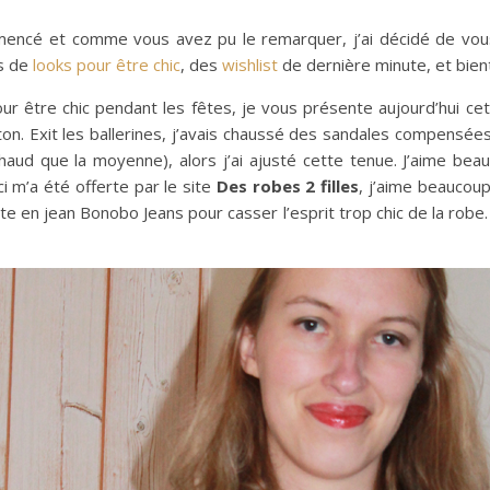
encé et comme vous avez pu le remarquer, j’ai décidé de vous 
es de
looks pour être chic
, des
wishlist
de dernière minute, et bien
ur être chic pendant les fêtes, je vous présente aujourd’hui cet
ton. Exit les ballerines, j’avais chaussé des sandales compensé
haud que la moyenne), alors j’ai ajusté cette tenue. J’aime be
i m’a été offerte par le site
Des robes 2 filles
, j’aime beaucoup
ste en jean Bonobo Jeans pour casser l’esprit trop chic de la robe.