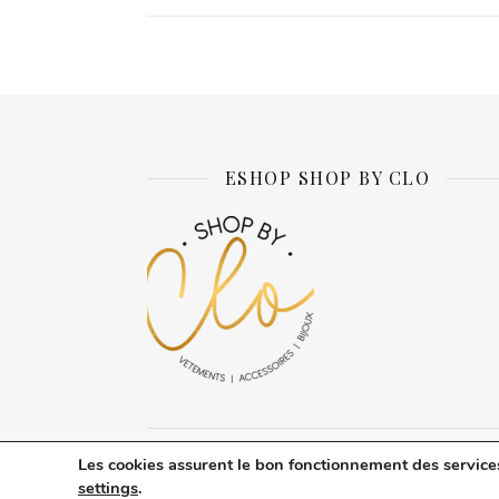
ESHOP SHOP BY CLO
Les cookies assurent le bon fonctionnement des services d
Thème Ashe par
WP Royal
.
A propos d
settings
.