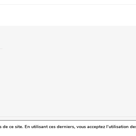
e ce site. En utilisant ces derniers, vous acceptez l’utilisation de
u blog
Mentions légales
Politique de confidentialité
Revue de Presse
C