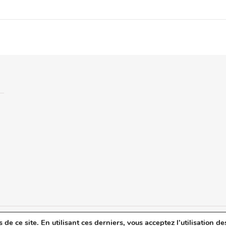
e ce site. En utilisant ces derniers, vous acceptez l’utilisation de
u blog
Mentions légales
Politique de confidentialité
Revue de Presse
C