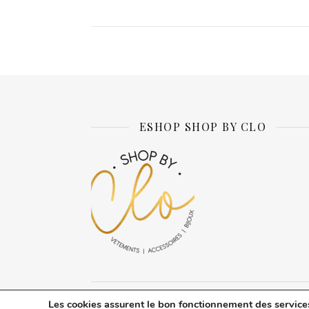
ESHOP SHOP BY CLO
Les cookies assurent le bon fonctionnement des services d
Thème Ashe par
WP Royal
.
A propos d