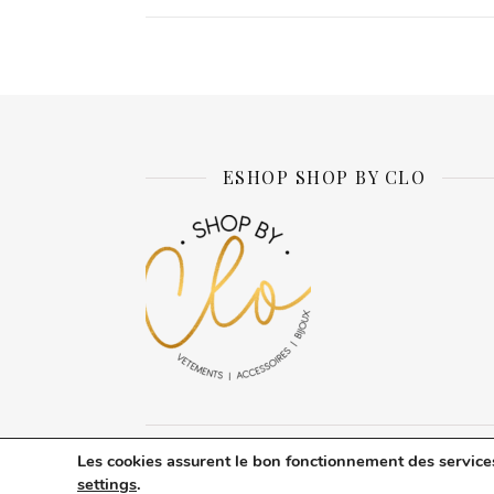
ESHOP SHOP BY CLO
Les cookies assurent le bon fonctionnement des services d
Thème Ashe par
WP Royal
.
A propos d
settings
.