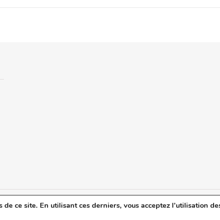
e ce site. En utilisant ces derniers, vous acceptez l’utilisation de
u blog
Mentions légales
Politique de confidentialité
Revue de Presse
C